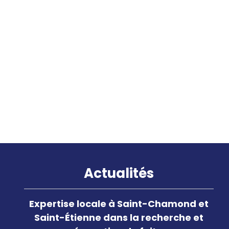
Optimisez votre confort
thermique avec la pompe à
chaleur Air-Air à Saint-Étienne
et Saint-Chamond, dans la
Loire
Actualités
Expertise locale à Saint-Chamond et
Saint-Étienne dans la recherche et