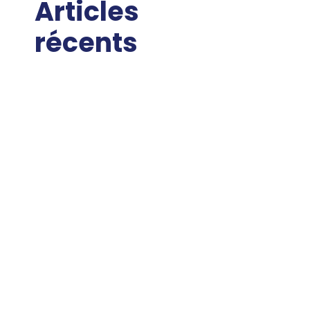
Articles
récents
Expertise locale à Saint-
Chamond et Saint-Étienne
dans la recherche et
réparation de fuites
Optimisez votre confort avec
les pompes à chaleur air-eau
Aide énergie : les arnaques à
éviter
L’énergie solaire s’invite chez
Fluidum Énergie