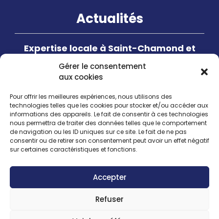
Actualités
Expertise locale à Saint-Chamond et
Saint-Étienne dans la recherche et
Gérer le consentement
réparation de fuites
aux cookies
Pour offrir les meilleures expériences, nous utilisons des
Optimisez votre confort avec les
technologies telles que les cookies pour stocker et/ou accéder aux
pompes à chaleur air-eau
informations des appareils. Le fait de consentir à ces technologies
nous permettra de traiter des données telles que le comportement
de navigation ou les ID uniques sur ce site. Le fait de ne pas
consentir ou de retirer son consentement peut avoir un effet négatif
sur certaines caractéristiques et fonctions.
Accepter
© 2023 FLUIDUM ÉNERGIE
Refuser
Mentions Légales