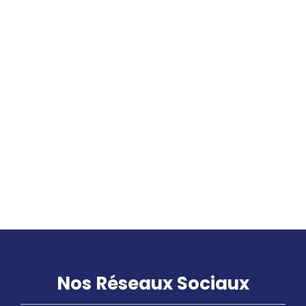
L’énergie solaire s’invite chez
Fluidum Énergie
Optimisez votre confort
thermique avec la pompe à
chaleur Air-Air à Saint-Étienne
et Saint-Chamond, dans la
Loire
Nos Réseaux Sociaux