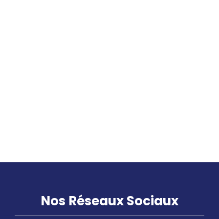
L’énergie solaire s’invite chez
Fluidum Énergie
Optimisez votre confort
thermique avec la pompe à
chaleur Air-Air à Saint-Étienne
et Saint-Chamond, dans la
Loire
Nos Réseaux Sociaux