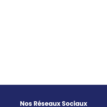
éviter
L’énergie solaire s’invite chez
Fluidum Énergie
Optimisez votre confort
thermique avec la pompe à
chaleur Air-Air à Saint-Étienne
et Saint-Chamond, dans la
Loire
Nos Réseaux Sociaux